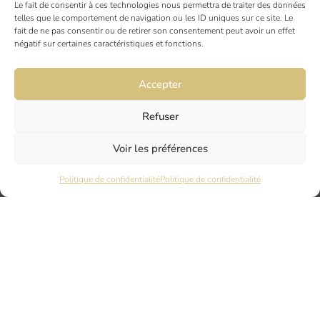
Le fait de consentir à ces technologies nous permettra de traiter des données
19 rue Ninau
telles que le comportement de navigation ou les ID uniques sur ce site. Le
31000 TOULOUSE
fait de ne pas consentir ou de retirer son consentement peut avoir un effet
négatif sur certaines caractéristiques et fonctions.
DIJON
Accepter
6 rue du Docteur Chaussier
21000 DIJON
Refuser
Voir les préférences
NANTES
45 rue Maréchal Joffre
Politique de confidentialité
Politique de confidentialité
44000 Nantes
LYON
17 Quai Joseph Gillet
69004 LYON
PARIS