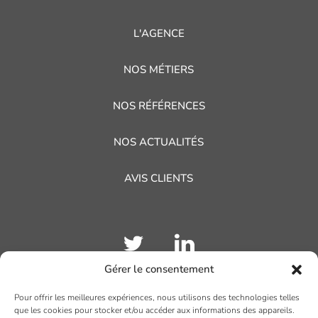
L'AGENCE
NOS MÉTIERS
NOS RÉFÉRENCES
NOS ACTUALITÉS
AVIS CLIENTS
Gérer le consentement
Pour offrir les meilleures expériences, nous utilisons des technologies telles
TOULOUSE
que les cookies pour stocker et/ou accéder aux informations des appareils.