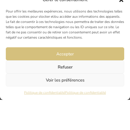
Pour offrir les meilleures expériences, nous utilisons des technologies telles
TOULOUSE
que les cookies pour stocker et/ou accéder aux informations des appareils.
Le fait de consentir à ces technologies nous permettra de traiter des données
19 rue Ninau
telles que le comportement de navigation ou les ID uniques sur ce site. Le
31000 TOULOUSE
fait de ne pas consentir ou de retirer son consentement peut avoir un effet
négatif sur certaines caractéristiques et fonctions.
DIJON
Accepter
6 rue du Docteur Chaussier
21000 DIJON
Refuser
Voir les préférences
NANTES
45 rue Maréchal Joffre
Politique de confidentialité
Politique de confidentialité
44000 Nantes
LYON
17 Quai Joseph Gillet
69004 LYON