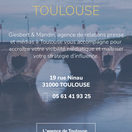
TOULOUSE
Giesbert & Mandin, agence de relations presse
et médias à Toulouse vous accompagne pour
accroître votre visibilité médiatique et maîtriser
votre stratégie d’influence.
19 rue Ninau
31000 TOULOUSE
05 61 41 93 25
L'agence de Toulouse