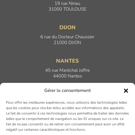
19 rue Ninau
31000 TOULOUSE
DIJON
6 rue du Docteur Chaussier
21000 DIJON
NANTES
45 rue Maréchal Joffre
44000 Nantes
Gérer le consentement
LYON
Pour offrir les meilleures expériences, nous utilisons des technologies telles
17 Quai Joseph Gillet
que les cookies pour stocker et/ou accéder aux informations des appareils.
69004 LYON
Le fait de consentir à ces technologies nous permettra de traiter des données
telles que le comportement de navigation ou les ID uniques sur ce site. Le
fait de ne pas consentir ou de retirer son consentement peut avoir un effet
PARIS
négatif sur certaines caractéristiques et fonctions.