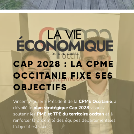
CAP 2028 : LA CPME
OCCITANIE FIXE SES
OBJECTIFS
Vincent Aguilera, Président de la
CPME Occitanie
, a
dévoilé le
plan stratégique Cap 2028
visant à
soutenir les
PME et TPE du territoire occitan
et à
renforcer la proximité des équipes départementales.
L’objectif est clair...