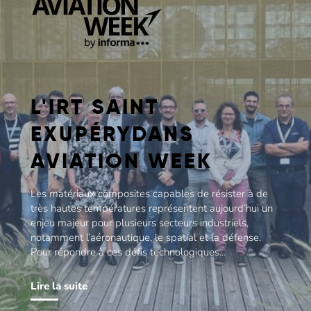
L'IRT SAINT
EXUPÉRYDANS
AVIATION WEEK
Les matériaux composites capables de résister à de
très hautes températures représentent aujourd’hui un
enjeu majeur pour plusieurs secteurs industriels,
notamment l’aéronautique, le spatial et la défense.
Pour répondre à ces défis technologiques...
Lire la suite