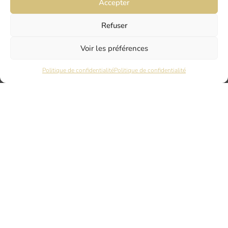
Accepter
Refuser
L'AGENCE
Voir les préférences
NOS MÉTIERS
Politique de confidentialité
Politique de confidentialité
NOS RÉFÉRENCES
NOS ACTUALITÉS
AVIS CLIENTS