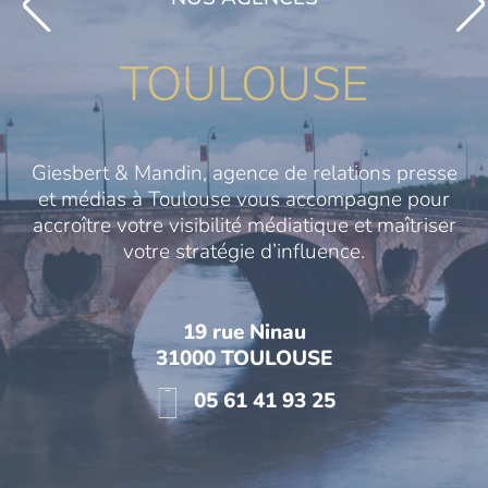
TOULOUSE
Giesbert & Mandin, agence de relations presse
et médias à Toulouse vous accompagne pour
accroître votre visibilité médiatique et maîtriser
votre stratégie d’influence.
19 rue Ninau
31000 TOULOUSE
05 61 41 93 25