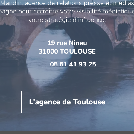
Mandin, agence de relations presse et médias
gne pour accroître votre visibilité médiatique
votre stratégie d’influence.
19 rue Ninau
31000 TOULOUSE
05 61 41 93 25
L'agence de Toulouse