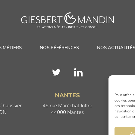
S MÉTIERS
NOS RÉFÉRENCES
NOS ACTUALITÉ
N
NANTES
Pour offrir l
cookies pour
 Chaussier
45 rue Maréchal Joffre
17 Qua
ces technolo
JON
44000 Nantes
69
navigation ou
consentement 
Ac