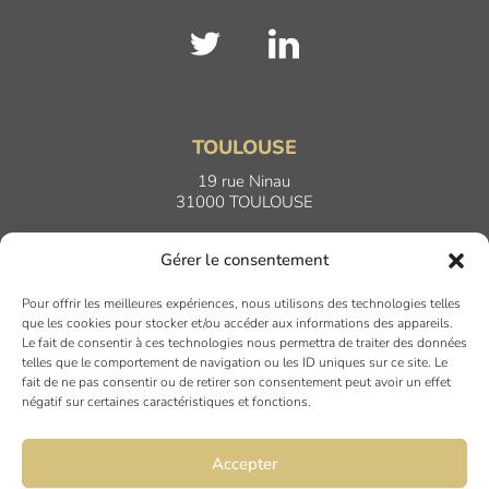
TOULOUSE
19 rue Ninau
31000 TOULOUSE
Gérer le consentement
DIJON
6 rue du Docteur Chaussier
Pour offrir les meilleures expériences, nous utilisons des technologies telles
21000 DIJON
que les cookies pour stocker et/ou accéder aux informations des appareils.
Le fait de consentir à ces technologies nous permettra de traiter des données
telles que le comportement de navigation ou les ID uniques sur ce site. Le
fait de ne pas consentir ou de retirer son consentement peut avoir un effet
NANTES
négatif sur certaines caractéristiques et fonctions.
45 rue Maréchal Joffre
44000 Nantes
Accepter