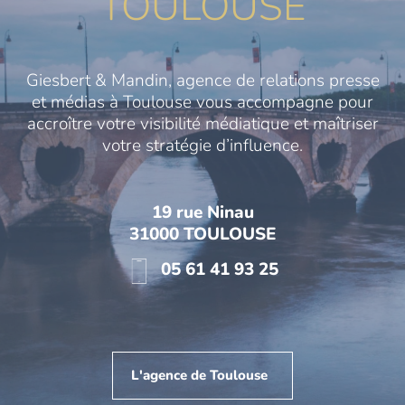
TOULOUSE
Giesbert & Mandin, agence de relations presse
et médias à Toulouse vous accompagne pour
accroître votre visibilité médiatique et maîtriser
votre stratégie d’influence.
19 rue Ninau
31000 TOULOUSE
05 61 41 93 25
L'agence de Toulouse