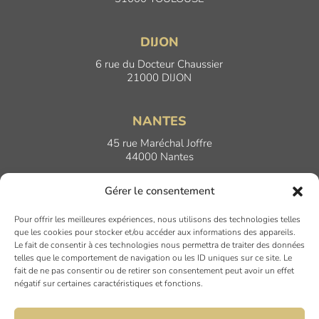
DIJON
6 rue du Docteur Chaussier
21000 DIJON
NANTES
45 rue Maréchal Joffre
44000 Nantes
Gérer le consentement
LYON
Pour offrir les meilleures expériences, nous utilisons des technologies telles
17 Quai Joseph Gillet
que les cookies pour stocker et/ou accéder aux informations des appareils.
69004 LYON
Le fait de consentir à ces technologies nous permettra de traiter des données
telles que le comportement de navigation ou les ID uniques sur ce site. Le
fait de ne pas consentir ou de retirer son consentement peut avoir un effet
PARIS
négatif sur certaines caractéristiques et fonctions.
7 rue du Nord
94120 FONTENAY SOUS BOIS