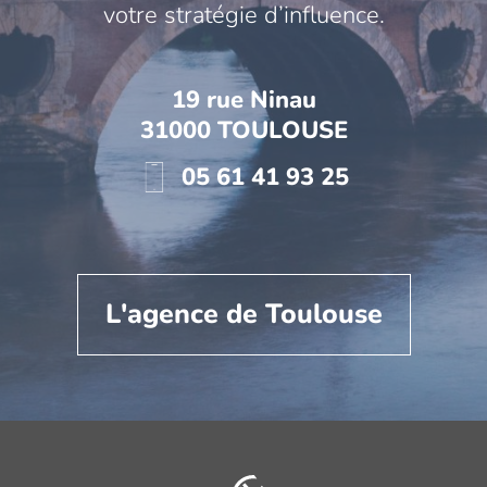
votre stratégie d’influence.
19 rue Ninau
31000 TOULOUSE
05 61 41 93 25
L'agence de Toulouse