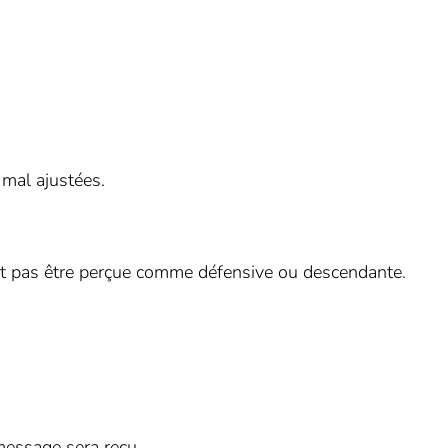
 mal ajustées.
it pas être perçue comme défensive ou descendante.
message sera reçu.