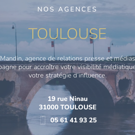
NOS AGENCES
TOULOUSE
Mandin, agence de relations presse et médias
gne pour accroître votre visibilité médiatique
votre stratégie d’influence.
19 rue Ninau
31000 TOULOUSE
05 61 41 93 25