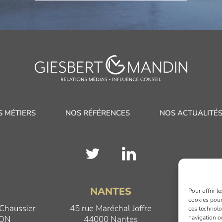
S MÉTIERS
NOS RÉFÉRENCES
NOS ACTUALITÉ
N
NANTES
Pour offrir l
cookies pour
 Chaussier
45 rue Maréchal Joffre
17 Qua
ces technolo
navigation ou
JON
44000 Nantes
69