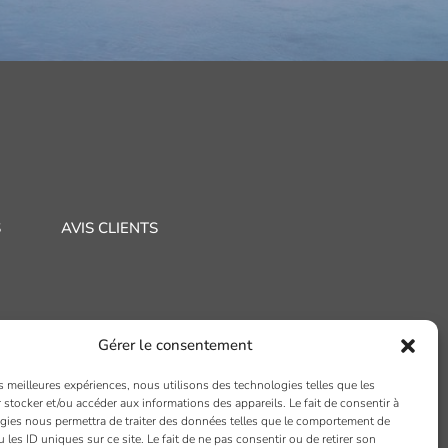
S
AVIS CLIENTS
Gérer le consentement
LYON
PARIS
es meilleures expériences, nous utilisons des technologies telles que les
 stocker et/ou accéder aux informations des appareils. Le fait de consentir à
i Joseph Gillet
7 rue du Nord
gies nous permettra de traiter des données telles que le comportement de
 les ID uniques sur ce site. Le fait de ne pas consentir ou de retirer son
004 LYON
94120 FONTENAY SOUS BOIS