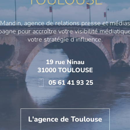
Mandin, agence de relations presse et médias
gne pour accroître votre visibilité médiatique
votre stratégie d’influence.
19 rue Ninau
31000 TOULOUSE
05 61 41 93 25
L'agence de Toulouse