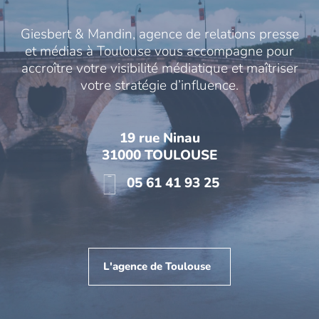
Giesbert & Mandin, agence de relations presse
et médias à Toulouse vous accompagne pour
accroître votre visibilité médiatique et maîtriser
votre stratégie d’influence.
19 rue Ninau
31000 TOULOUSE
05 61 41 93 25
L'agence de Toulouse