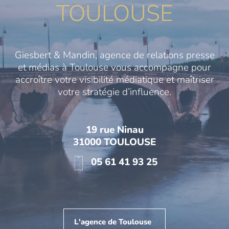
TOULOUSE
Giesbert & Mandin, agence de relations presse
et médias à Toulouse vous accompagne pour
accroître votre visibilité médiatique et maîtriser
votre stratégie d’influence.
19 rue Ninau
31000 TOULOUSE
05 61 41 93 25
L'agence de Toulouse