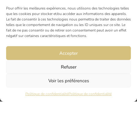
NOS RÉFÉRENCES
Pour offrir les meilleures expériences, nous utilisons des technologies telles
que les cookies pour stocker et/ou accéder aux informations des appareils.
NOS ACTUALITÉS
Le fait de consentir à ces technologies nous permettra de traiter des données
telles que le comportement de navigation ou les ID uniques sur ce site. Le
fait de ne pas consentir ou de retirer son consentement peut avoir un effet
AVIS CLIENTS
négatif sur certaines caractéristiques et fonctions.
Accepter
Refuser
Voir les préférences
TOULOUSE
Politique de confidentialité
Politique de confidentialité
19 rue Ninau
31000 TOULOUSE
DIJON
6 rue du Docteur Chaussier