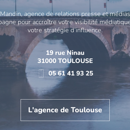
Mandin, agence de relations presse et médias
gne pour accroître votre visibilité médiatique
votre stratégie d’influence.
19 rue Ninau
31000 TOULOUSE
05 61 41 93 25
L'agence de Toulouse