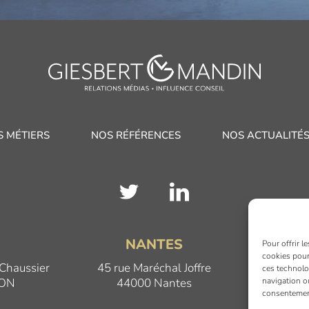
S MÉTIERS
NOS RÉFÉRENCES
NOS ACTUALITÉ
N
NANTES
Pour offrir l
cookies pour
 Chaussier
45 rue Maréchal Joffre
17 Qua
ces technolo
navigation ou
JON
44000 Nantes
69
consentement 