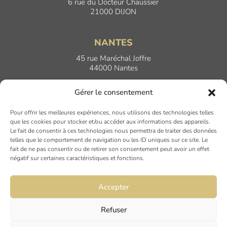
6 rue du Docteur Chaussier
21000 DIJON
NANTES
45 rue Maréchal Joffre
44000 Nantes
Gérer le consentement
LYON
Pour offrir les meilleures expériences, nous utilisons des technologies telles
17 Quai Joseph Gillet
que les cookies pour stocker et/ou accéder aux informations des appareils.
69004 LYON
Le fait de consentir à ces technologies nous permettra de traiter des données
telles que le comportement de navigation ou les ID uniques sur ce site. Le
fait de ne pas consentir ou de retirer son consentement peut avoir un effet
PARIS
négatif sur certaines caractéristiques et fonctions.
7 rue du Nord
94120 FONTENAY SOUS BOIS
Accepter
Refuser
Mentions légales
Politique de confidentialité