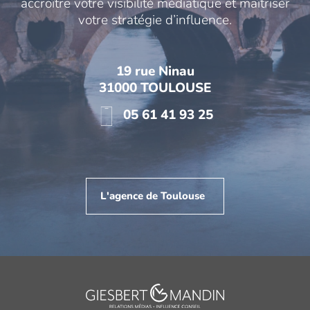
accroître votre visibilité médiatique et maîtriser
votre stratégie d’influence.
19 rue Ninau
31000 TOULOUSE
05 61 41 93 25
L'agence de Toulouse