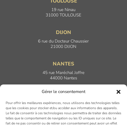
TOULOUSE
19 rue Ninau
31000 TOULOUSE
DIJON
6 rue du Docteur Chaussier
21000 DIJON
NANTES
45 rue Maréchal Joffre
44000 Nantes
Gérer le consentement
LYON
Pour offrir les meilleures expériences, nous utilisons des technologies telles
17 Quai Joseph Gillet
que les cookies pour stocker et/ou accéder aux informations des appareils.
69004 LYON
Le fait de consentir à ces technologies nous permettra de traiter des données
telles que le comportement de navigation ou les ID uniques sur ce site. Le
fait de ne pas consentir ou de retirer son consentement peut avoir un effet
PARIS