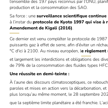
l’ensemble des 197 pays reconnus par l’ONU, planifie
production et la consommation des SAO.
Sa force : une
surveillance scientifique continue
à l’instar du
protocole de Kyoto 1997 qui vise à ré
Amendement de Kigali
(2016)
.
Ce dernier est venu compléter le protocole de 1987 e
puissants gaz à effet de serre, afin d’éviter un réch
°C d'ici à 2100. Au niveau européen, l
e règlement
et largement les interdictions et obligations des div
de 79% de la consommation des fluides types HFC
Une réussite en demi-teinte :
À l’aune des discours climatosceptiques, ce rebouch
paroles et mises en action vers la décarbonation, et 
plus lorsqu’au même moment, le 28 septembre 202
que la septième limite planétaire a été franchie. L’aci