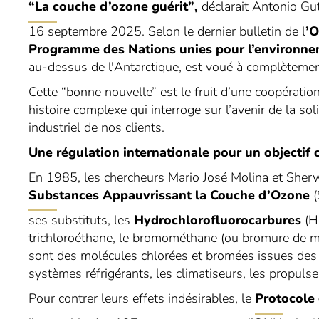
“La couche d’ozone guérit”
,
déclarait Antonio Gut
16 septembre 2025. Selon le dernier bulletin de l
’
Programme des Nations unies pour l’environn
au-dessus de l'Antarctique, est voué à complètemen
Cette “bonne nouvelle” est le fruit d’une coopératio
histoire complexe qui interroge sur l’avenir de la sol
industriel de nos clients.
Une régulation internationale pour un objecti
En 1985, les chercheurs Mario José Molina et Sher
Substances Appauvrissant la Couche d’Ozone
(
ses substituts, les
Hydrochlorofluorocarbures
(H
trichloroéthane, le bromométhane (ou bromure de m
sont des molécules chlorées et bromées issues des di
systèmes réfrigérants, les climatiseurs, les propulse
Pour contrer leurs effets indésirables, le
Protocole