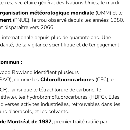
erres, secrétaire général des Nations Unies, le mardi
Organisation météorologique mondiale
(OMM) et le
ement
(PNUE), le trou observé depuis les années 1980,
t disparaître vers 2066.
n internationale depuis plus de quarante ans. Une
idarité, de la vigilance scientifique et de l’engagement
f commun :
wood Rowland identifient plusieurs
SAO), comme les
Chlorofluorocarbures
(CFC), et
CF), ainsi que le tétrachlorure de carbone, le
éthyle), les hydrobromofluorocarbures (HBFC). Elles
verses activités industrielles, retrouvables dans les
urs d’aérosols, et les solvants.
 de Montréal de 1987
, premier traité ratifié par