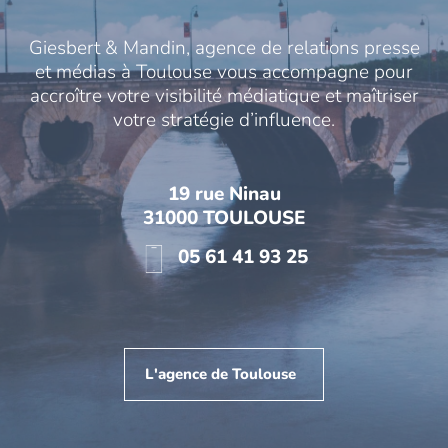
Giesbert & Mandin, agence de relations presse
et médias à Toulouse vous accompagne pour
accroître votre visibilité médiatique et maîtriser
votre stratégie d’influence.
19 rue Ninau
31000 TOULOUSE
05 61 41 93 25
L'agence de Toulouse