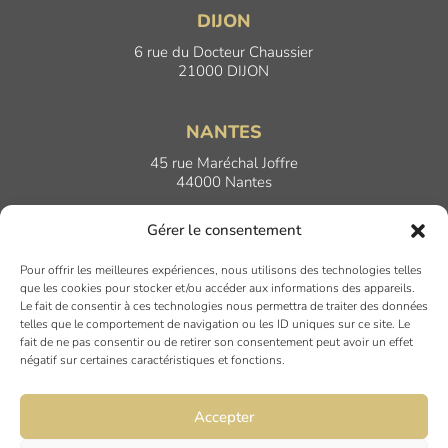
DIJON
6 rue du Docteur Chaussier
21000 DIJON
NANTES
45 rue Maréchal Joffre
44000 Nantes
Gérer le consentement
LYON
Pour offrir les meilleures expériences, nous utilisons des technologies telles
17 Quai Joseph Gillet
que les cookies pour stocker et/ou accéder aux informations des appareils.
69004 LYON
Le fait de consentir à ces technologies nous permettra de traiter des données
telles que le comportement de navigation ou les ID uniques sur ce site. Le
fait de ne pas consentir ou de retirer son consentement peut avoir un effet
PARIS
négatif sur certaines caractéristiques et fonctions.
7 rue du Nord
94120 FONTENAY SOUS BOIS
Accepter