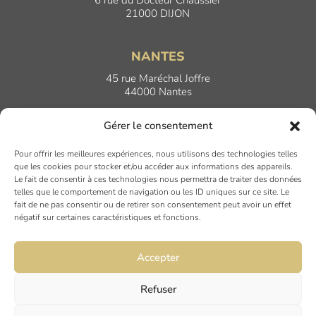
21000 DIJON
NANTES
45 rue Maréchal Joffre
44000 Nantes
Gérer le consentement
LYON
Pour offrir les meilleures expériences, nous utilisons des technologies telles
17 Quai Joseph Gillet
que les cookies pour stocker et/ou accéder aux informations des appareils.
69004 LYON
Le fait de consentir à ces technologies nous permettra de traiter des données
telles que le comportement de navigation ou les ID uniques sur ce site. Le
fait de ne pas consentir ou de retirer son consentement peut avoir un effet
PARIS
négatif sur certaines caractéristiques et fonctions.
7 rue du Nord
94120 FONTENAY SOUS BOIS
Accepter
Refuser
Mentions légales
Politique de confidentialité