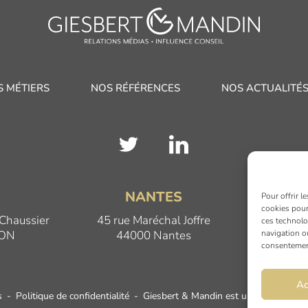
S MÉTIERS
NOS RÉFÉRENCES
NOS ACTUALITÉ
N
NANTES
Pour offrir l
cookies pour
 Chaussier
45 rue Maréchal Joffre
17 Qua
ces technolo
navigation ou
JON
44000 Nantes
69
consentement 
Ac
s
Politique de confidentialité
Giesbert & Mandin est une filiale du Gr