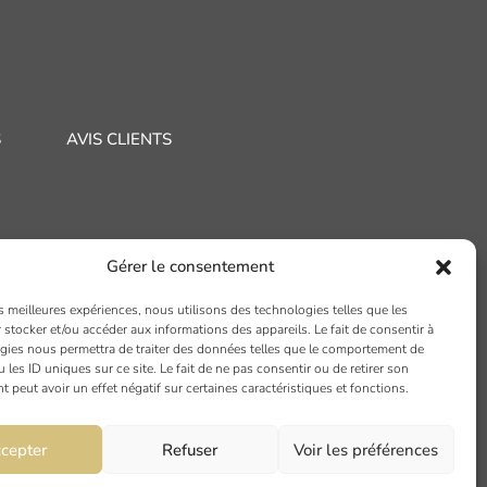
S
AVIS CLIENTS
Gérer le consentement
LYON
PARIS
es meilleures expériences, nous utilisons des technologies telles que les
 stocker et/ou accéder aux informations des appareils. Le fait de consentir à
i Joseph Gillet
7 rue du Nord
gies nous permettra de traiter des données telles que le comportement de
 les ID uniques sur ce site. Le fait de ne pas consentir ou de retirer son
004 LYON
94120 FONTENAY SOUS BOIS
peut avoir un effet négatif sur certaines caractéristiques et fonctions.
cepter
Refuser
Voir les préférences
oupe Intelligible