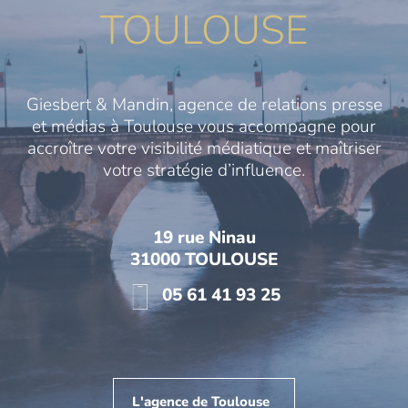
TOULOUSE
Giesbert & Mandin, agence de relations presse
et médias à Toulouse vous accompagne pour
accroître votre visibilité médiatique et maîtriser
votre stratégie d’influence.
19 rue Ninau
31000 TOULOUSE
05 61 41 93 25
L'agence de Toulouse