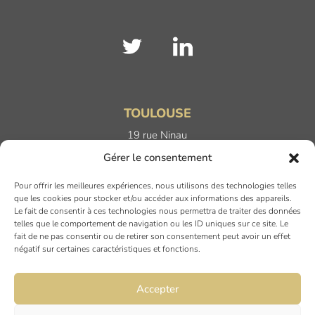
TOULOUSE
19 rue Ninau
31000 TOULOUSE
Gérer le consentement
Pour offrir les meilleures expériences, nous utilisons des technologies telles
DIJON
que les cookies pour stocker et/ou accéder aux informations des appareils.
Le fait de consentir à ces technologies nous permettra de traiter des données
6 rue du Docteur Chaussier
telles que le comportement de navigation ou les ID uniques sur ce site. Le
21000 DIJON
fait de ne pas consentir ou de retirer son consentement peut avoir un effet
négatif sur certaines caractéristiques et fonctions.
NANTES
Accepter
45 rue Maréchal Joffre
44000 Nantes