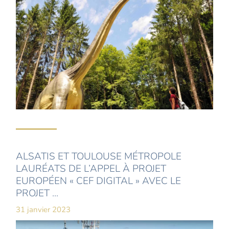
ALSATIS ET TOULOUSE MÉTROPOLE
LAURÉATS DE L’APPEL À PROJET
EUROPÉEN « CEF DIGITAL » AVEC LE
PROJET ...
31 janvier 2023