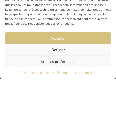
Pour offrir les meilleures expériences, nous utilisons des technologies telles
6 rue du Docteur Chaussier
que les cookies pour stocker et/ou accéder aux informations des appareils.
21000 DIJON
Le fait de consentir à ces technologies nous permettra de traiter des données
telles que le comportement de navigation ou les ID uniques sur ce site. Le
fait de ne pas consentir ou de retirer son consentement peut avoir un effet
NANTES
négatif sur certaines caractéristiques et fonctions.
45 rue Maréchal Joffre
44000 Nantes
Accepter
Refuser
LYON
17 Quai Joseph Gillet
Voir les préférences
69004 LYON
Politique de confidentialité
Politique de confidentialité
PARIS
7 rue du Nord
94120 FONTENAY SOUS BOIS
Mentions légales
Politique de confidentialité