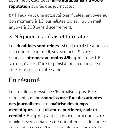
spammeur. Cela peut
nuire durablement à votre
réputation
auprès des journalistes.
👉 Mieux vaut une actualité bien ficelée, envoyée au
bon moment, à 10 journalistes ciblés… qu’un mail
envoyé à 300 sans discernement.
3. Négliger les délais et la relation
Les
deadlines sont reines
: si un journaliste a besoin
d’un retour avant midi, soyez réactif. Si vous
relancez,
attendez au moins 48h
après l’envoi. Et
surtout, évitez d’être trop insistant : la relance est
utile, mais pas envahissante.
En résumé
Les relations presse ne s’improvisent pas. Elles
reposent sur une
connaissance fine des attentes
des journalistes
, une
maîtrise des temps
médiatiques
et un
discours pertinent, clair et
crédible
. En appliquant ces bonnes pratiques, vous
maximisez vos chances de retombées… et instaurez
une relation de confiance durable avec les médias.