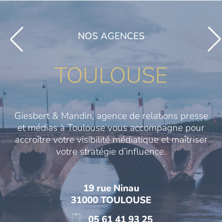
NOS AGENCES
TOULOUSE
Giesbert & Mandin, agence de relations presse
et médias à Toulouse vous accompagne pour
accroître votre visibilité médiatique et maîtriser
votre stratégie d’influence.
19 rue Ninau
31000 TOULOUSE
05 61 41 93 25