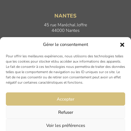
NANTES
45 rue Maréchal Joffre
44000 Nantes
Gérer le consentement
LYON
Pour offrir les meilleures expériences, nous utilisons des technologies telles
17 Quai Joseph Gillet
que les cookies pour stocker et/ou accéder aux informations des appareils.
69004 LYON
Le fait de consentir à ces technologies nous permettra de traiter des données
telles que le comportement de navigation ou les ID uniques sur ce site. Le
fait de ne pas consentir ou de retirer son consentement peut avoir un effet
PARIS
négatif sur certaines caractéristiques et fonctions.
7 rue du Nord
94120 FONTENAY SOUS BOIS
Accepter
Refuser
Mentions légales
Politique de confidentialité
Voir les préférences
Giesbert & Mandin est une filiale du Groupe Intelligible