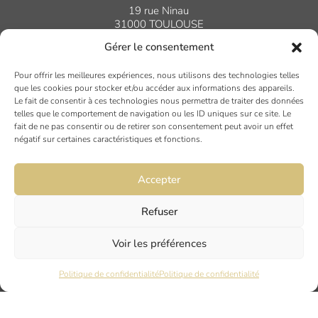
19 rue Ninau
31000 TOULOUSE
Gérer le consentement
DIJON
Pour offrir les meilleures expériences, nous utilisons des technologies telles
6 rue du Docteur Chaussier
que les cookies pour stocker et/ou accéder aux informations des appareils.
Le fait de consentir à ces technologies nous permettra de traiter des données
21000 DIJON
telles que le comportement de navigation ou les ID uniques sur ce site. Le
fait de ne pas consentir ou de retirer son consentement peut avoir un effet
négatif sur certaines caractéristiques et fonctions.
NANTES
45 rue Maréchal Joffre
Accepter
44000 Nantes
Refuser
LYON
Voir les préférences
17 Quai Joseph Gillet
69004 LYON
Politique de confidentialité
Politique de confidentialité
PARIS