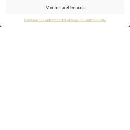
DIJON
Voir les préférences
6 rue du Docteur Chaussier
21000 DIJON
Politique de confidentialité
Politique de confidentialité
NANTES
45 rue Maréchal Joffre
44000 Nantes
LYON
17 Quai Joseph Gillet
69004 LYON
PARIS
7 rue du Nord
94120 FONTENAY SOUS BOIS