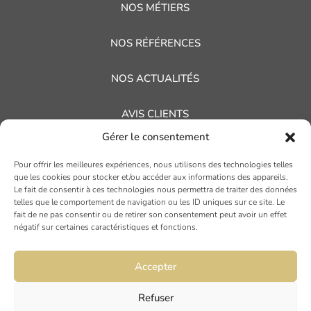
NOS MÉTIERS
NOS RÉFÉRENCES
NOS ACTUALITÉS
AVIS CLIENTS
Gérer le consentement
Pour offrir les meilleures expériences, nous utilisons des technologies telles
que les cookies pour stocker et/ou accéder aux informations des appareils.
Le fait de consentir à ces technologies nous permettra de traiter des données
telles que le comportement de navigation ou les ID uniques sur ce site. Le
fait de ne pas consentir ou de retirer son consentement peut avoir un effet
négatif sur certaines caractéristiques et fonctions.
TOULOUSE
19 rue Ninau
Accepter
31000 TOULOUSE
Refuser