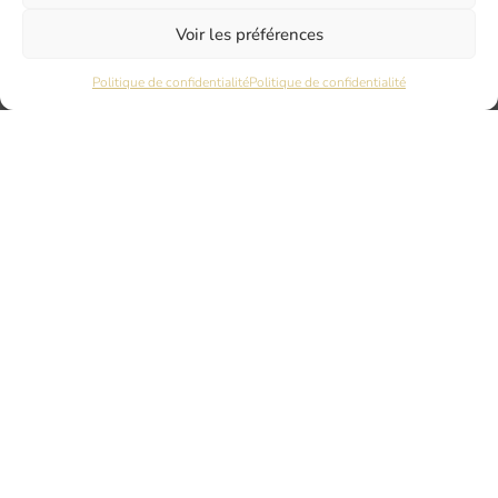
Voir les préférences
DIJON
Politique de confidentialité
Politique de confidentialité
6 rue du Docteur Chaussier
21000 DIJON
NANTES
45 rue Maréchal Joffre
44000 Nantes
LYON
17 Quai Joseph Gillet
69004 LYON
PARIS
7 rue du Nord
94120 FONTENAY SOUS BOIS