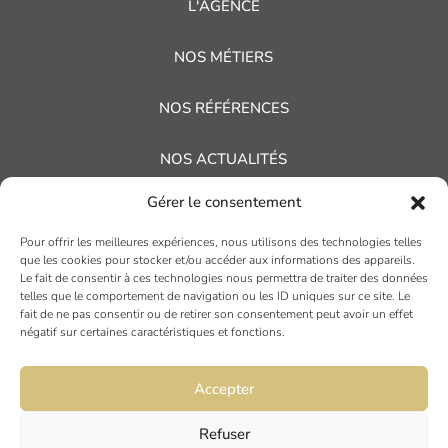
L'AGENCE
NOS MÉTIERS
NOS RÉFÉRENCES
NOS ACTUALITÉS
Gérer le consentement
AVIS CLIENTS
Pour offrir les meilleures expériences, nous utilisons des technologies telles
que les cookies pour stocker et/ou accéder aux informations des appareils.
Le fait de consentir à ces technologies nous permettra de traiter des données
telles que le comportement de navigation ou les ID uniques sur ce site. Le
fait de ne pas consentir ou de retirer son consentement peut avoir un effet
négatif sur certaines caractéristiques et fonctions.
Accepter
TOULOUSE
19 rue Ninau
Refuser
31000 TOULOUSE