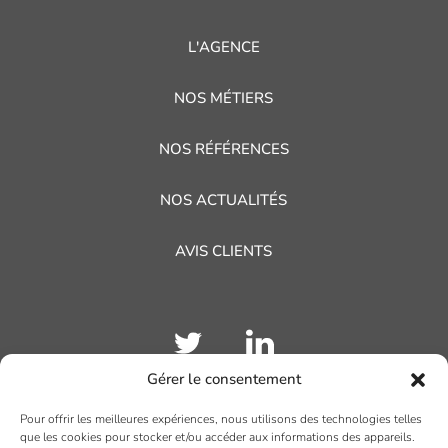
L'AGENCE
NOS MÉTIERS
NOS RÉFÉRENCES
NOS ACTUALITÉS
AVIS CLIENTS
Gérer le consentement
Pour offrir les meilleures expériences, nous utilisons des technologies telles
TOULOUSE
que les cookies pour stocker et/ou accéder aux informations des appareils.