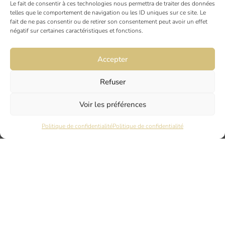
Le fait de consentir à ces technologies nous permettra de traiter des données
19 rue Ninau
telles que le comportement de navigation ou les ID uniques sur ce site. Le
31000 TOULOUSE
fait de ne pas consentir ou de retirer son consentement peut avoir un effet
négatif sur certaines caractéristiques et fonctions.
DIJON
Accepter
6 rue du Docteur Chaussier
21000 DIJON
Refuser
Voir les préférences
NANTES
45 rue Maréchal Joffre
Politique de confidentialité
Politique de confidentialité
44000 Nantes
LYON
17 Quai Joseph Gillet
69004 LYON
PARIS