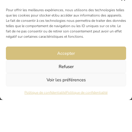
NOS ACTUALITÉS
Pour offrir les meilleures expériences, nous utilisons des technologies telles
que les cookies pour stocker et/ou accéder aux informations des appareils.
Le fait de consentir à ces technologies nous permettra de traiter des données
AVIS CLIENTS
telles que le comportement de navigation ou les ID uniques sur ce site. Le
fait de ne pas consentir ou de retirer son consentement peut avoir un effet
négatif sur certaines caractéristiques et fonctions.
Accepter
Refuser
TOULOUSE
Voir les préférences
19 rue Ninau
Politique de confidentialité
Politique de confidentialité
31000 TOULOUSE
DIJON
6 rue du Docteur Chaussier
21000 DIJON