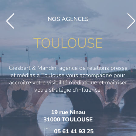
NOS AGENCES
TOULOUSE
Giesbert & Mandin, agence de relations presse
et médias à Toulouse vous accompagne pour
accroître votre visibilité médiatique et maîtriser
votre stratégie d’influence.
19 rue Ninau
31000 TOULOUSE
05 61 41 93 25