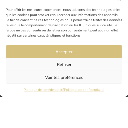
NOS ACTUALITÉS
Pour offrir les meilleures expériences, nous utilisons des technologies telles
que les cookies pour stocker et/ou accéder aux informations des appareils.
Le fait de consentir à ces technologies nous permettra de traiter des données
AVIS CLIENTS
telles que le comportement de navigation ou les ID uniques sur ce site. Le
fait de ne pas consentir ou de retirer son consentement peut avoir un effet
négatif sur certaines caractéristiques et fonctions.
Accepter
Refuser
TOULOUSE
Voir les préférences
19 rue Ninau
Politique de confidentialité
Politique de confidentialité
31000 TOULOUSE
DIJON
6 rue du Docteur Chaussier
21000 DIJON