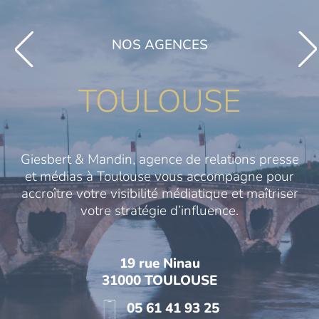
NOS AGENCES
TOULOUSE
Giesbert & Mandin, agence de relations presse
et médias à Toulouse vous accompagne pour
accroître votre visibilité médiatique et maîtriser
votre stratégie d’influence.
19 rue Ninau
31000 TOULOUSE
05 61 41 93 25