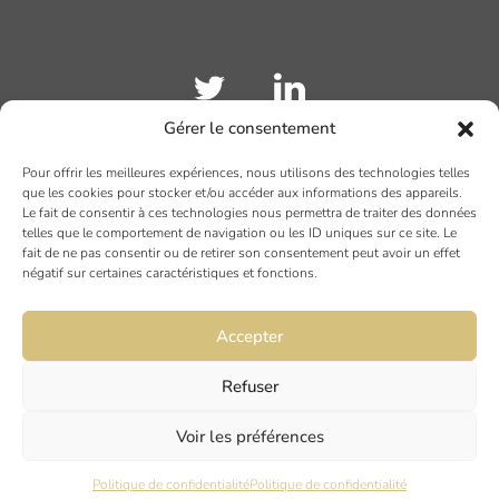
Gérer le consentement
Pour offrir les meilleures expériences, nous utilisons des technologies telles
TOULOUSE
que les cookies pour stocker et/ou accéder aux informations des appareils.
Le fait de consentir à ces technologies nous permettra de traiter des données
19 rue Ninau
telles que le comportement de navigation ou les ID uniques sur ce site. Le
31000 TOULOUSE
fait de ne pas consentir ou de retirer son consentement peut avoir un effet
négatif sur certaines caractéristiques et fonctions.
DIJON
Accepter
6 rue du Docteur Chaussier
21000 DIJON
Refuser
Voir les préférences
NANTES
45 rue Maréchal Joffre
Politique de confidentialité
Politique de confidentialité
44000 Nantes