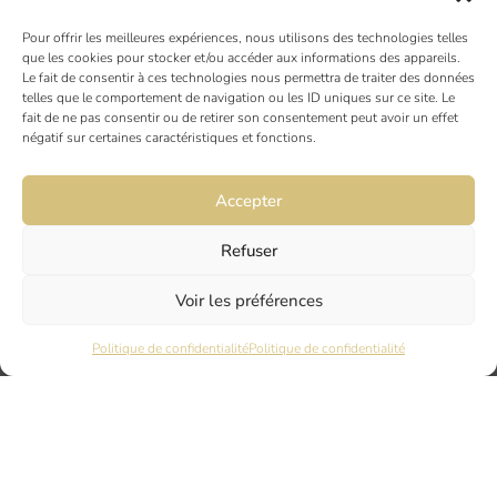
NOS ACTUALITÉS
Pour offrir les meilleures expériences, nous utilisons des technologies telles
que les cookies pour stocker et/ou accéder aux informations des appareils.
Le fait de consentir à ces technologies nous permettra de traiter des données
AVIS CLIENTS
telles que le comportement de navigation ou les ID uniques sur ce site. Le
fait de ne pas consentir ou de retirer son consentement peut avoir un effet
négatif sur certaines caractéristiques et fonctions.
Accepter
Refuser
TOULOUSE
Voir les préférences
19 rue Ninau
Politique de confidentialité
Politique de confidentialité
31000 TOULOUSE
DIJON
6 rue du Docteur Chaussier
21000 DIJON