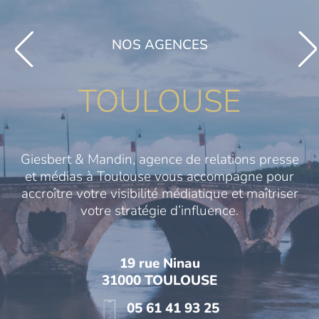
NOS AGENCES
TOULOUSE
Giesbert & Mandin, agence de relations presse
et médias à Toulouse vous accompagne pour
accroître votre visibilité médiatique et maîtriser
votre stratégie d’influence.
19 rue Ninau
31000 TOULOUSE
05 61 41 93 25