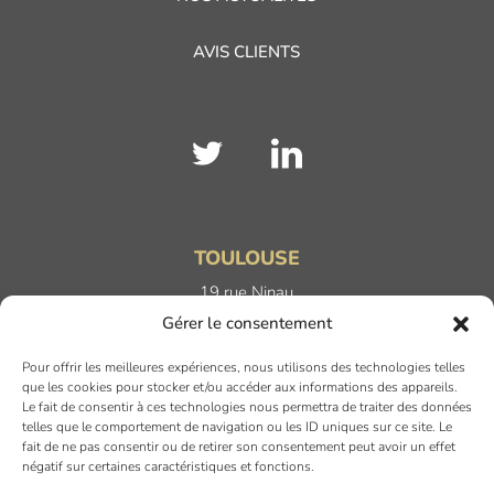
AVIS CLIENTS
TOULOUSE
19 rue Ninau
31000 TOULOUSE
Gérer le consentement
Pour offrir les meilleures expériences, nous utilisons des technologies telles
DIJON
que les cookies pour stocker et/ou accéder aux informations des appareils.
Le fait de consentir à ces technologies nous permettra de traiter des données
6 rue du Docteur Chaussier
telles que le comportement de navigation ou les ID uniques sur ce site. Le
21000 DIJON
fait de ne pas consentir ou de retirer son consentement peut avoir un effet
négatif sur certaines caractéristiques et fonctions.