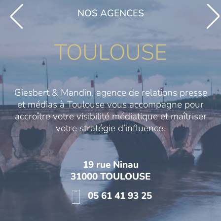
NOS AGENCES
TOULOUSE
Giesbert & Mandin, agence de relations presse
et médias à Toulouse vous accompagne pour
accroître votre visibilité médiatique et maîtriser
votre stratégie d’influence.
19 rue Ninau
31000 TOULOUSE
05 61 41 93 25