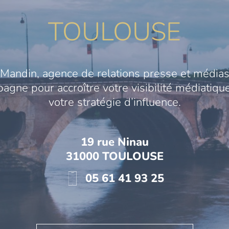
TOULOUSE
Mandin, agence de relations presse et médias
gne pour accroître votre visibilité médiatique
votre stratégie d’influence.
19 rue Ninau
31000 TOULOUSE
05 61 41 93 25