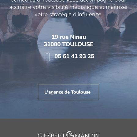
accroître votre visibilité médiatique et maîtriser
votre stratégie d’influence.
19 rue Ninau
31000 TOULOUSE
05 61 41 93 25
L'agence de Toulouse