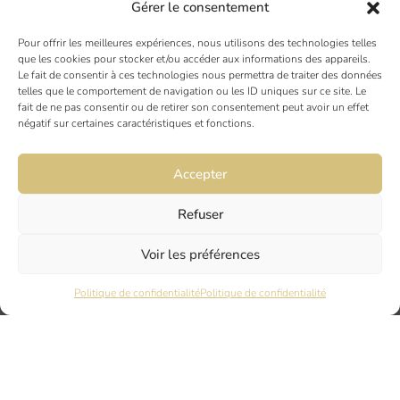
Gérer le consentement
DIJON
6 rue du Docteur Chaussier
Pour offrir les meilleures expériences, nous utilisons des technologies telles
21000 DIJON
que les cookies pour stocker et/ou accéder aux informations des appareils.
Le fait de consentir à ces technologies nous permettra de traiter des données
telles que le comportement de navigation ou les ID uniques sur ce site. Le
fait de ne pas consentir ou de retirer son consentement peut avoir un effet
NANTES
négatif sur certaines caractéristiques et fonctions.
45 rue Maréchal Joffre
44000 Nantes
Accepter
LYON
Refuser
17 Quai Joseph Gillet
Voir les préférences
69004 LYON
Politique de confidentialité
Politique de confidentialité
PARIS
7 rue du Nord
94120 FONTENAY SOUS BOIS