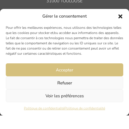
31000 TOULOUSE
Gérer le consentement
DIJON
6 rue du Docteur Chaussier
Pour offrir les meilleures expériences, nous utilisons des technologies telles
21000 DIJON
que les cookies pour stocker et/ou accéder aux informations des appareils.
Le fait de consentir à ces technologies nous permettra de traiter des données
telles que le comportement de navigation ou les ID uniques sur ce site. Le
fait de ne pas consentir ou de retirer son consentement peut avoir un effet
NANTES
négatif sur certaines caractéristiques et fonctions.
45 rue Maréchal Joffre
44000 Nantes
Accepter
LYON
Refuser
17 Quai Joseph Gillet
Voir les préférences
69004 LYON
Politique de confidentialité
Politique de confidentialité
PARIS
7 rue du Nord
94120 FONTENAY SOUS BOIS