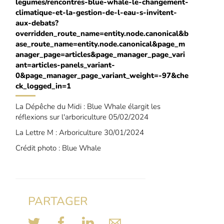
legumes/rencontres-blue-whale-le-changement-
climatique-et-la-gestion-de-l-eau-s-invitent-
aux-debats?
overridden_route_name=entity.node.canonical&b
ase_route_name=entity.node.canonical&page_m
anager_page=articles&page_manager_page_vari
ant=articles-panels_variant-
0&page_manager_page_variant_weight=-97&che
ck_logged_in=1
La Dépêche du Midi : Blue Whale élargit les
réflexions sur l'arboriculture 05/02/2024
La Lettre M : Arboriculture 30/01/2024
Crédit photo : Blue Whale
PARTAGER