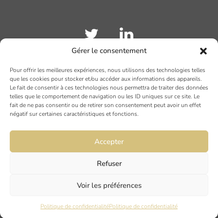
Gérer le consentement
Pour offrir les meilleures expériences, nous utilisons des technologies telles
TOULOUSE
que les cookies pour stocker et/ou accéder aux informations des appareils.
Le fait de consentir à ces technologies nous permettra de traiter des données
19 rue Ninau
telles que le comportement de navigation ou les ID uniques sur ce site. Le
31000 TOULOUSE
fait de ne pas consentir ou de retirer son consentement peut avoir un effet
négatif sur certaines caractéristiques et fonctions.
DIJON
Accepter
6 rue du Docteur Chaussier
21000 DIJON
Refuser
Voir les préférences
NANTES
45 rue Maréchal Joffre
Politique de confidentialité
Politique de confidentialité
44000 Nantes