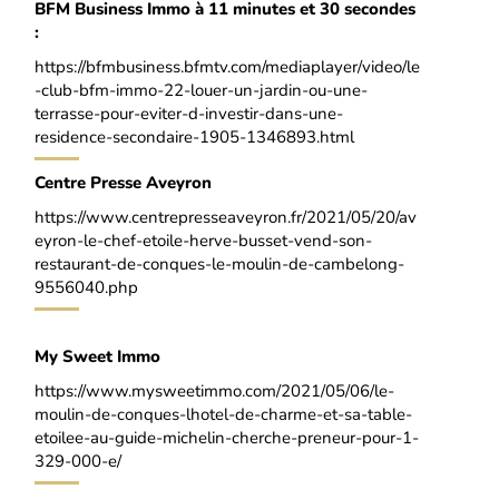
BFM Business Immo à 11 minutes et 30 secondes
:
https://bfmbusiness.bfmtv.com/mediaplayer/video/le
-club-bfm-immo-22-louer-un-jardin-ou-une-
terrasse-pour-eviter-d-investir-dans-une-
residence-secondaire-1905-1346893.html
Centre Presse Aveyron
https://www.centrepresseaveyron.fr/2021/05/20/av
eyron-le-chef-etoile-herve-busset-vend-son-
restaurant-de-conques-le-moulin-de-cambelong-
9556040.php
My Sweet Immo
https://www.mysweetimmo.com/2021/05/06/le-
moulin-de-conques-lhotel-de-charme-et-sa-table-
etoilee-au-guide-michelin-cherche-preneur-pour-1-
329-000-e/