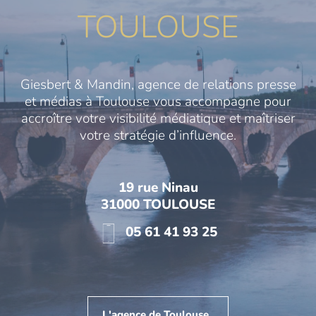
TOULOUSE
Giesbert & Mandin, agence de relations presse
et médias à Toulouse vous accompagne pour
accroître votre visibilité médiatique et maîtriser
votre stratégie d’influence.
19 rue Ninau
31000 TOULOUSE
05 61 41 93 25
L'agence de Toulouse